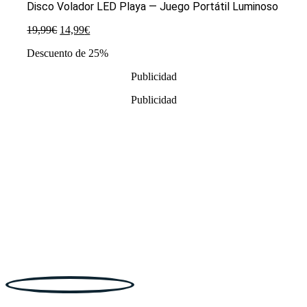
Disco Volador LED Playa — Juego Portátil Luminoso
El
El
19,99
€
14,99
€
precio
precio
Descuento de 25%
original
actual
era:
es:
Publicidad
19,99€.
14,99€.
Publicidad