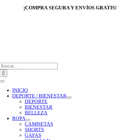
Saltar
¡COMPRA SEGURA Y ENVÍOS GRATIS!
al
contenido
Buscar:
Toggle
Navigation
INICIO
DEPORTE / BIENESTAR
DEPORTE
BIENESTAR
BELLEZA
ROPA
CAMISETAS
SHORTS
GAFAS