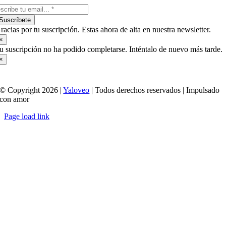
Suscríbete
racias por tu suscripción. Estas ahora de alta en nuestra newsletter.
×
u suscripción no ha podido completarse. Inténtalo de nuevo más tarde.
×
© Copyright 2026 |
Yaloveo
| Todos derechos reservados | Impulsado
con amor
Page load link
Ir
a
Arriba