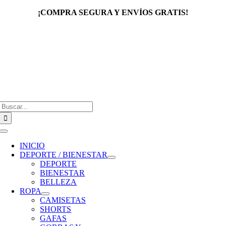
Saltar
¡COMPRA SEGURA Y ENVÍOS GRATIS!
al
contenido
Buscar:
Toggle
Navigation
INICIO
DEPORTE / BIENESTAR
DEPORTE
BIENESTAR
BELLEZA
ROPA
CAMISETAS
SHORTS
GAFAS