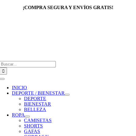
Saltar
¡COMPRA SEGURA Y ENVÍOS GRATIS!
al
contenido
Buscar:
Toggle
Navigation
INICIO
DEPORTE / BIENESTAR
DEPORTE
BIENESTAR
BELLEZA
ROPA
CAMISETAS
SHORTS
GAFAS