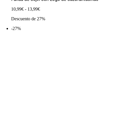
Rango
10,99
€
-
13,99
€
de
Descuento de 27%
precios:
desde
-27%
10,99€
hasta
13,99€