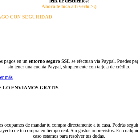
feliz de descuentos
!
Ahora te toca a tí verlo >:)
AGO CON SEGURIDAD
s pagos en un
entorno seguro SSL
se efectuan via Paypal. Puedes pa
sin tener una cuenta Paypal, simplemente con tarjeta de crédito.
er más
E LO ENVIAMOS GRATIS
s ocupamos de mandar tu compra directamente a tu casa. Podrás seguir
rayecto de tu compra en tiempo real. Sin gastos imprevistos. En cualqui
caso estamos para resolver tus dudas.