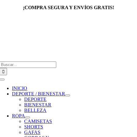
Saltar
¡COMPRA SEGURA Y ENVÍOS GRATIS!
al
contenido
Buscar:
Toggle
Navigation
INICIO
DEPORTE / BIENESTAR
DEPORTE
BIENESTAR
BELLEZA
ROPA
CAMISETAS
SHORTS
GAFAS