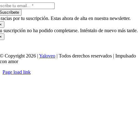
Suscríbete
racias por tu suscripción. Estas ahora de alta en nuestra newsletter.
×
u suscripción no ha podido completarse. Inténtalo de nuevo más tarde.
×
© Copyright 2026 |
Yaloveo
| Todos derechos reservados | Impulsado
con amor
Page load link
Ir
a
Arriba