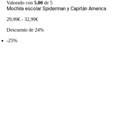
Valorado con
5.00
de 5
Mochila escolar Spiderman y Capitán America
Rango
29,99
€
-
32,99
€
de
Descuento de 24%
precios:
desde
-25%
29,99€
hasta
32,99€