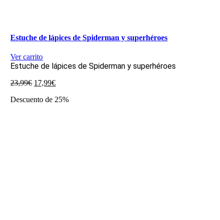
Estuche de lápices de Spiderman y superhéroes
Ver carrito
Estuche de lápices de Spiderman y superhéroes
El
El
23,99
€
17,99
€
precio
precio
Descuento de 25%
original
actual
era:
es:
23,99€.
17,99€.