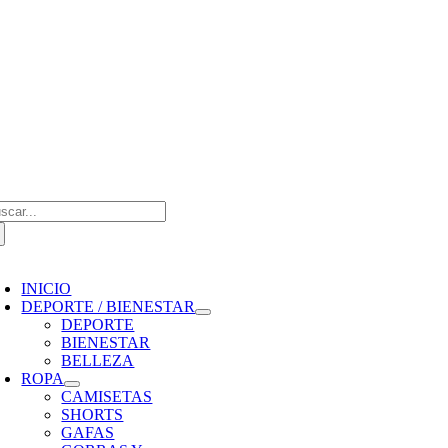
Saltar
al
contenido
scar:
oggle
avigation
INICIO
DEPORTE / BIENESTAR
DEPORTE
BIENESTAR
BELLEZA
ROPA
CAMISETAS
SHORTS
GAFAS