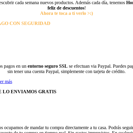
escubrir cada semana nuevos productos. Además cada día, tenemos
Ho
feliz de descuentos
!
Ahora te toca a tí verlo >:)
AGO CON SEGURIDAD
s pagos en un
entorno seguro SSL
se efectuan via Paypal. Puedes pa
sin tener una cuenta Paypal, simplemente con tarjeta de crédito.
er más
E LO ENVIAMOS GRATIS
s ocupamos de mandar tu compra directamente a tu casa. Podrás seguir
rayecto de tu compra en tiempo real. Sin gastos imprevistos. En cualqui