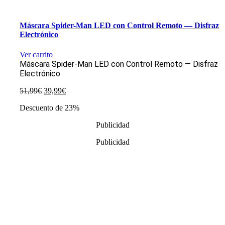
Máscara Spider-Man LED con Control Remoto — Disfraz
Electrónico
Ver carrito
Máscara Spider-Man LED con Control Remoto — Disfraz
Electrónico
El
El
51,99
€
39,99
€
precio
precio
Descuento de 23%
original
actual
era:
es:
Publicidad
51,99€.
39,99€.
Publicidad