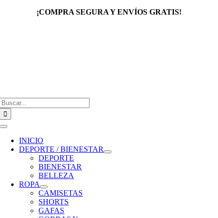
Saltar
¡COMPRA SEGURA Y ENVÍOS GRATIS!
al
contenido
Buscar:
Toggle
Navigation
INICIO
DEPORTE / BIENESTAR
DEPORTE
BIENESTAR
BELLEZA
ROPA
CAMISETAS
SHORTS
GAFAS