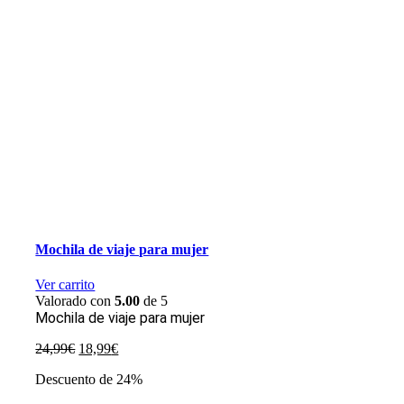
Mochila de viaje para mujer
Ver carrito
Valorado con
5.00
de 5
Mochila de viaje para mujer
El
El
24,99
€
18,99
€
precio
precio
Descuento de 24%
original
actual
era:
es: