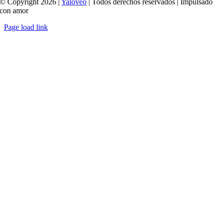
© Copyright 2026 |
Yaloveo
| Todos derechos reservados | Impulsado
con amor
Page load link
Ir
a
Arriba