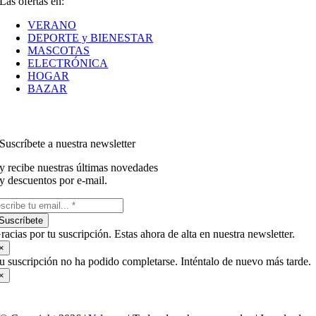
Las ofertas en:
VERANO
DEPORTE y BIENESTAR
MASCOTAS
ELECTRÓNICA
HOGAR
BAZAR
Suscríbete a nuestra newsletter
y recibe nuestras últimas novedades
y descuentos por e-mail.
Suscríbete
racias por tu suscripción. Estas ahora de alta en nuestra newsletter.
×
u suscripción no ha podido completarse. Inténtalo de nuevo más tarde.
×