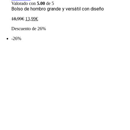
Valorado con
5.00
de 5
Bolso de hombro grande y versátil con diseño
El
El
18,99
€
13,99
€
precio
precio
Descuento de 26%
original
actual
era:
es:
-26%
18,99€.
13,99€.