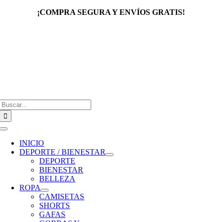
Saltar
¡COMPRA SEGURA Y ENVÍOS GRATIS!
al
contenido
Buscar:
Toggle
Navigation
INICIO
DEPORTE / BIENESTAR
DEPORTE
BIENESTAR
BELLEZA
ROPA
CAMISETAS
SHORTS
GAFAS