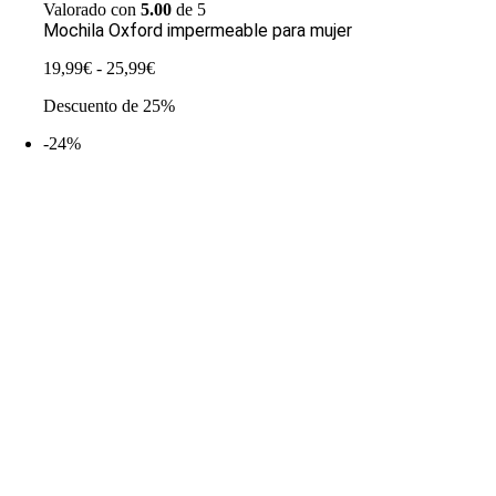
Valorado con
5.00
de 5
Mochila Oxford impermeable para mujer
Rango
19,99
€
-
25,99
€
de
Descuento de 25%
precios:
desde
-24%
19,99€
hasta
25,99€