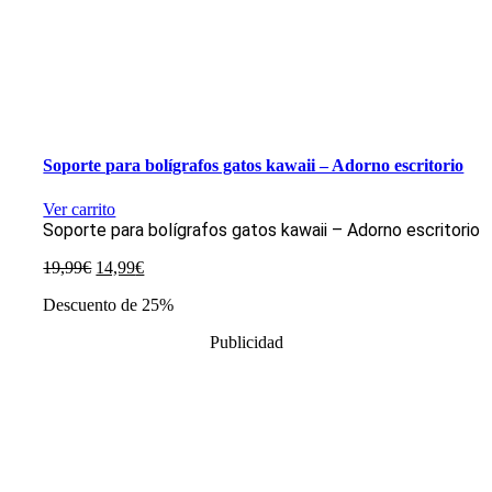
Soporte para bolígrafos gatos kawaii – Adorno escritorio
Ver carrito
Soporte para bolígrafos gatos kawaii – Adorno escritorio
El
El
19,99
€
14,99
€
precio
precio
Descuento de 25%
original
actual
era:
es:
Publicidad
19,99€.
14,99€.