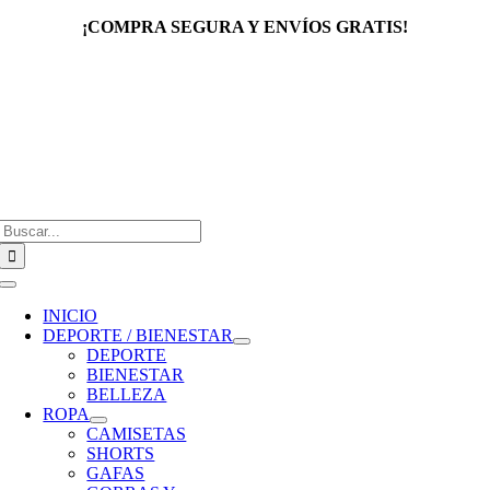
Saltar
¡COMPRA SEGURA Y ENVÍOS GRATIS!
al
contenido
Buscar:
Toggle
Navigation
INICIO
DEPORTE / BIENESTAR
DEPORTE
BIENESTAR
BELLEZA
ROPA
CAMISETAS
SHORTS
GAFAS