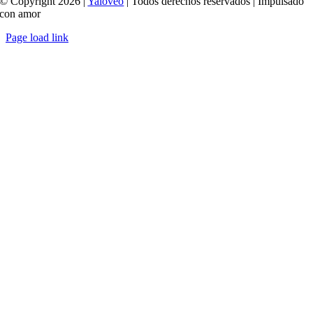
© Copyright 2026 |
Yaloveo
| Todos derechos reservados | Impulsado
con amor
Page load link
Ir
a
Arriba