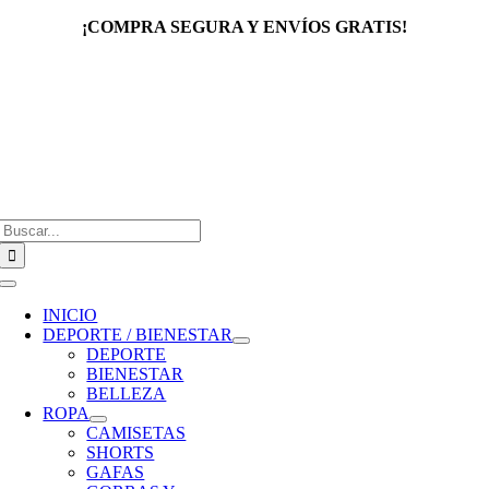
Saltar
¡COMPRA SEGURA Y ENVÍOS GRATIS!
al
contenido
Buscar:
Toggle
Navigation
INICIO
DEPORTE / BIENESTAR
DEPORTE
BIENESTAR
BELLEZA
ROPA
CAMISETAS
SHORTS
GAFAS