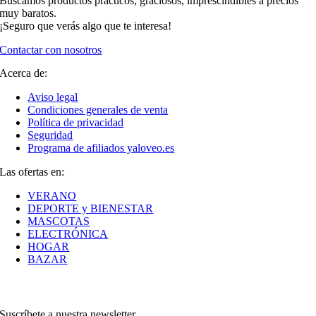
Buscamos productos prácticos, graciosos, imprescindibles a precios
muy baratos.
¡Seguro que verás algo que te interesa!
Contactar con nosotros
Acerca de:
Aviso legal
Condiciones generales de venta
Política de privacidad
Seguridad
Programa de afiliados yaloveo.es
Las ofertas en:
VERANO
DEPORTE y BIENESTAR
MASCOTAS
ELECTRÓNICA
HOGAR
BAZAR
Suscríbete a nuestra newsletter