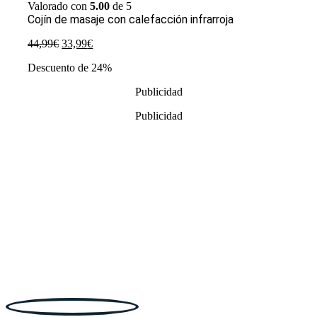
Valorado con
5.00
de 5
Cojín de masaje con calefacción infrarroja
El
El
44,99
€
33,99
€
precio
precio
Descuento de 24%
original
actual
era:
es:
Publicidad
44,99€.
33,99€.
Publicidad