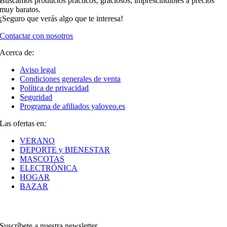
Buscamos productos prácticos, graciosos, imprescindibles a precios
muy baratos.
¡Seguro que verás algo que te interesa!
Contactar con nosotros
Acerca de:
Aviso legal
Condiciones generales de venta
Política de privacidad
Seguridad
Programa de afiliados yaloveo.es
Las ofertas en:
VERANO
DEPORTE y BIENESTAR
MASCOTAS
ELECTRÓNICA
HOGAR
BAZAR
Suscríbete a nuestra newsletter