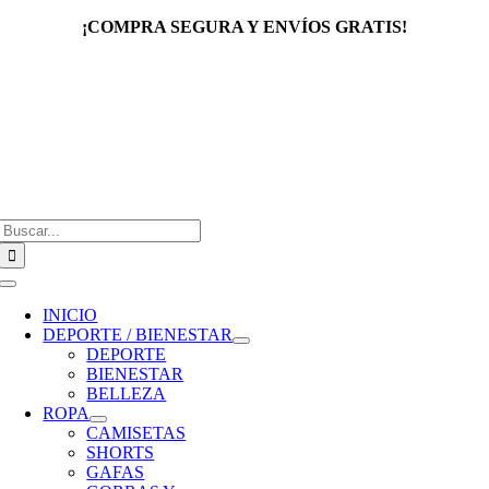
Saltar
¡COMPRA SEGURA Y ENVÍOS GRATIS!
al
contenido
Buscar:
Toggle
Navigation
INICIO
DEPORTE / BIENESTAR
DEPORTE
BIENESTAR
BELLEZA
ROPA
CAMISETAS
SHORTS
GAFAS