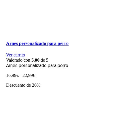
Arnés personalizado para perro
Ver carrito
Valorado con
5.00
de 5
Arnés personalizado para perro
Rango
16,99
€
-
22,99
€
de
Descuento de 26%
precios:
desde
16,99€
hasta
22,99€