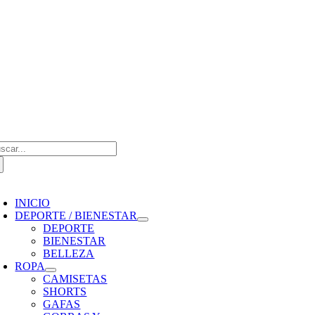
Saltar
al
contenido
scar:
oggle
avigation
INICIO
DEPORTE / BIENESTAR
DEPORTE
BIENESTAR
BELLEZA
ROPA
CAMISETAS
SHORTS
GAFAS