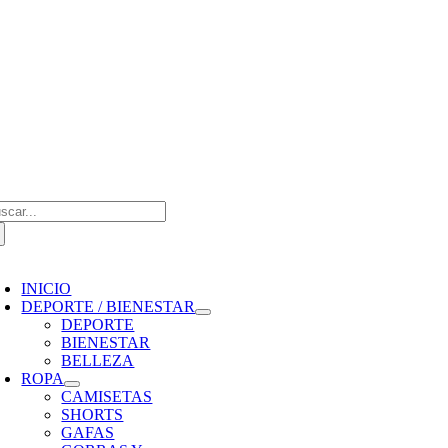
Saltar
al
contenido
scar:
oggle
avigation
INICIO
DEPORTE / BIENESTAR
DEPORTE
BIENESTAR
BELLEZA
ROPA
CAMISETAS
SHORTS
GAFAS