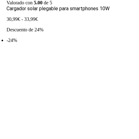
Valorado con
5.00
de 5
Cargador solar plegable para smartphones 10W
Rango
30,99
€
-
33,99
€
de
Descuento de 24%
precios:
desde
-24%
30,99€
hasta
33,99€