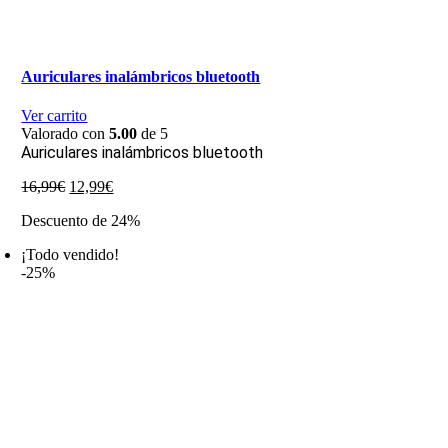
Auriculares inalámbricos bluetooth
Ver carrito
Valorado con
5.00
de 5
Auriculares inalámbricos bluetooth
El
El
16,99
€
12,99
€
precio
precio
Descuento de 24%
original
actual
era:
es:
¡Todo vendido!
16,99€.
12,99€.
-25%