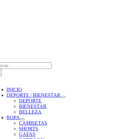
Saltar
al
contenido
scar:
oggle
avigation
INICIO
DEPORTE / BIENESTAR
DEPORTE
BIENESTAR
BELLEZA
ROPA
CAMISETAS
SHORTS
GAFAS