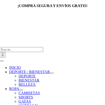
Saltar
¡COMPRA SEGURA Y ENVÍOS GRATIS!
al
contenido
Buscar:
Toggle
Navigation
INICIO
DEPORTE / BIENESTAR
DEPORTE
BIENESTAR
BELLEZA
ROPA
CAMISETAS
SHORTS
GAFAS