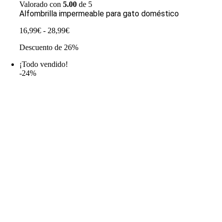
Valorado con
5.00
de 5
Alfombrilla impermeable para gato doméstico
Rango
16,99
€
-
28,99
€
de
Descuento de 26%
precios:
desde
¡Todo vendido!
16,99€
-24%
hasta
28,99€