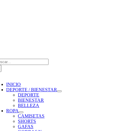
Saltar
al
contenido
scar:
oggle
avigation
INICIO
DEPORTE / BIENESTAR
DEPORTE
BIENESTAR
BELLEZA
ROPA
CAMISETAS
SHORTS
GAFAS