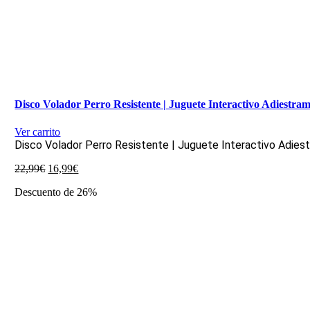
Disco Volador Perro Resistente | Juguete Interactivo Adiestra
Ver carrito
Disco Volador Perro Resistente | Juguete Interactivo Adies
El
El
22,99
€
16,99
€
precio
precio
Descuento de 26%
original
actual
era:
es:
22,99€.
16,99€.