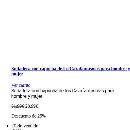
Sudadera con capucha de los Cazafantasmas para hombre 
mujer
Ver carrito
Sudadera con capucha de los Cazafantasmas para
hombre y mujer
El
El
31,99
€
23,99
€
precio
precio
Descuento de 25%
original
actual
era:
es:
¡Todo vendido!
31,99€.
23,99€.