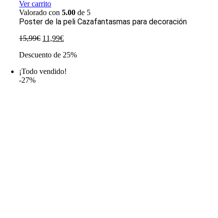
Ver carrito
Valorado con
5.00
de 5
Poster de la peli Cazafantasmas para decoración
El
El
15,99
€
11,99
€
precio
precio
Descuento de 25%
original
actual
era:
es:
¡Todo vendido!
15,99€.
11,99€.
-27%