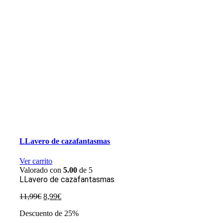
LLavero de cazafantasmas
Ver carrito
Valorado con
5.00
de 5
LLavero de cazafantasmas
El
El
11,99
€
8,99
€
precio
precio
Descuento de 25%
original
actual
era:
es: