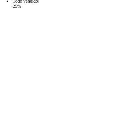
¡Todo vendido!
19,99€
-25%
hasta
38,99€