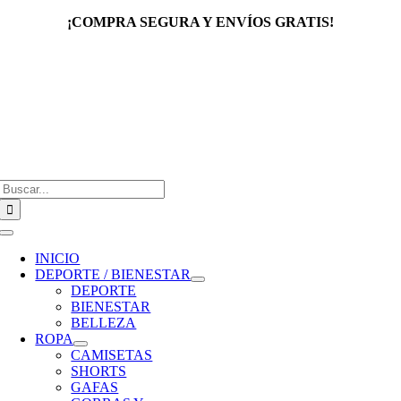
Saltar
¡COMPRA SEGURA Y ENVÍOS GRATIS!
al
contenido
Buscar:
Toggle
Navigation
INICIO
DEPORTE / BIENESTAR
DEPORTE
BIENESTAR
BELLEZA
ROPA
CAMISETAS
SHORTS
GAFAS