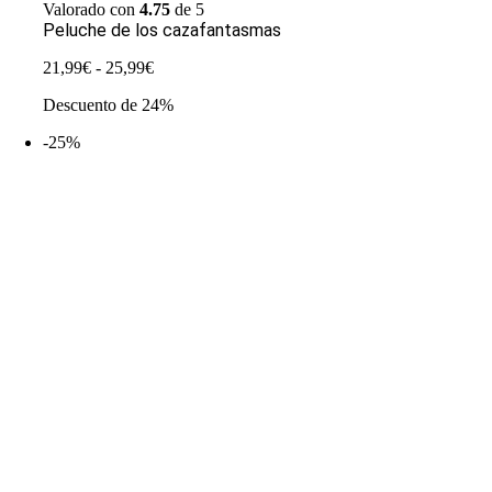
Valorado con
4.75
de 5
Peluche de los cazafantasmas
Rango
21,99
€
-
25,99
€
de
Descuento de 24%
precios:
desde
-25%
21,99€
hasta
25,99€