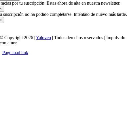
racias por tu suscripción. Estas ahora de alta en nuestra newsletter.
×
u suscripción no ha podido completarse. Inténtalo de nuevo más tarde.
×
© Copyright 2026 |
Yaloveo
| Todos derechos reservados | Impulsado
con amor
Page load link
Ir
a
Arriba