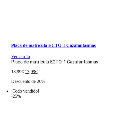
Placa de matrícula ECTO-1 Cazafantasmas
Ver carrito
Placa de matrícula ECTO-1 Cazafantasmas
El
El
18,99
€
13,99
€
precio
precio
Descuento de 26%
original
actual
era:
es:
¡Todo vendido!
18,99€.
13,99€.
-25%