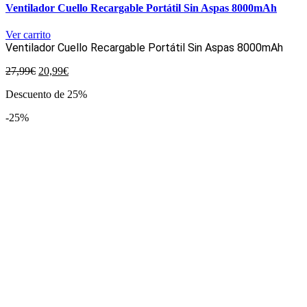
Ventilador Cuello Recargable Portátil Sin Aspas 8000mAh
Ver carrito
Ventilador Cuello Recargable Portátil Sin Aspas 8000mAh
El
El
27,99
€
20,99
€
precio
precio
Descuento de 25%
original
actual
era:
es:
-25%
27,99€.
20,99€.