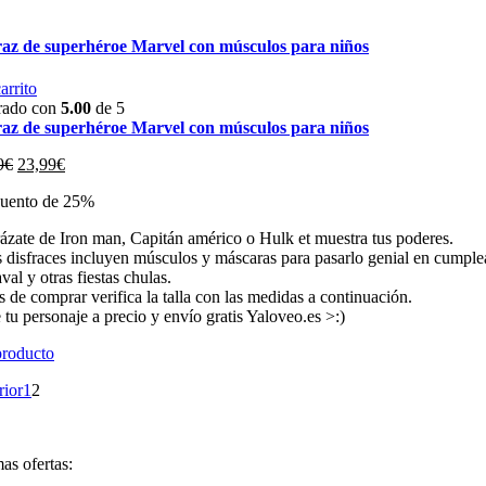
raz de superhéroe Marvel con músculos para niños
arrito
rado con
5.00
de 5
raz de superhéroe Marvel con músculos para niños
El
El
9
€
23,99
€
precio
precio
uento de 25%
original
actual
era:
es:
rázate de Iron man, Capitán américo o Hulk et muestra tus poderes.
31,99€.
23,99€.
s disfraces incluyen músculos y máscaras para pasarlo genial en cumple
val y otras fiestas chulas.
 de comprar verifica la talla con las medidas a continuación.
 tu personaje a precio y envío gratis Yaloveo.es >:)
producto
rior
1
2
as ofertas: