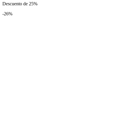
Descuento de 25%
original
actual
era:
es:
-26%
23,99€.
17,99€.