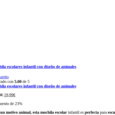
ila escolares infantil con diseño de animales
arrito
rado con
5.00
de 5
ila escolares infantil con diseño de animales
El
El
9
€
19,99
€
precio
precio
uento de 23%
original
actual
era:
es:
un motivo animal, esta mochila escolar
infantil es
perfecta
para
escu
25,99€.
19,99€.