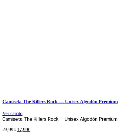
Camiseta The Killers Rock — Unisex Algodón Premium
Ver carrito
Camiseta The Killers Rock — Unisex Algodón Premium
El
El
23,99
€
17,99
€
precio
precio