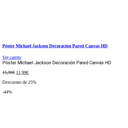
Póster Michael Jackson Decoración Pared Canvas HD
Ver carrito
Póster Michael Jackson Decoración Pared Canvas HD
El
El
15,99
€
11,99
€
precio
precio
Descuento de 25%
original
actual
era:
es:
-44%
15,99€.
11,99€.