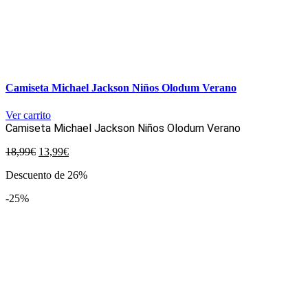
Camiseta Michael Jackson Niños Olodum Verano
Ver carrito
Camiseta Michael Jackson Niños Olodum Verano
El
El
18,99
€
13,99
€
precio
precio
Descuento de 26%
original
actual
era:
es:
-25%
18,99€.
13,99€.