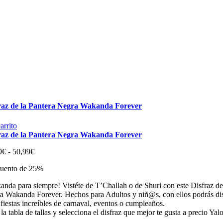
raz de la Pantera Negra Wakanda Forever
arrito
raz de la Pantera Negra Wakanda Forever
Rango
9
€
-
50,99
€
de
uento de 25%
precios:
desde
anda para siempre! Vistéte de T’Challah o de Shuri con este Disfraz de
19,99€
a Wakanda Forever. Hechos para Adultos y niñ@s, con ellos podrás dis
hasta
fiestas increíbles de carnaval, eventos o cumpleaños.
50,99€
la tabla de tallas y selecciona el disfraz que mejor te gusta a precio Yal