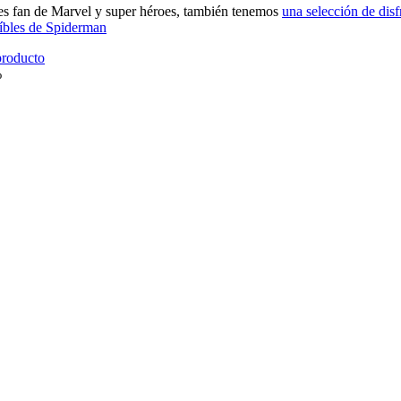
res fan de Marvel y super héroes, también tenemos
una selección de disf
eíbles de Spiderman
producto
%