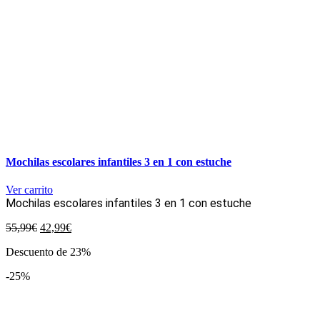
Mochilas escolares infantiles 3 en 1 con estuche
Ver carrito
Mochilas escolares infantiles 3 en 1 con estuche
El
El
55,99
€
42,99
€
precio
precio
Descuento de 23%
original
actual
era:
es:
-25%
55,99€.
42,99€.