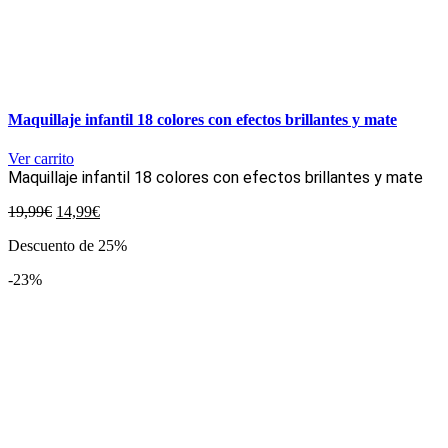
Maquillaje infantil 18 colores con efectos brillantes y mate
Ver carrito
Maquillaje infantil 18 colores con efectos brillantes y mate
El
El
19,99
€
14,99
€
precio
precio
Descuento de 25%
original
actual
era:
es:
-23%
19,99€.
14,99€.