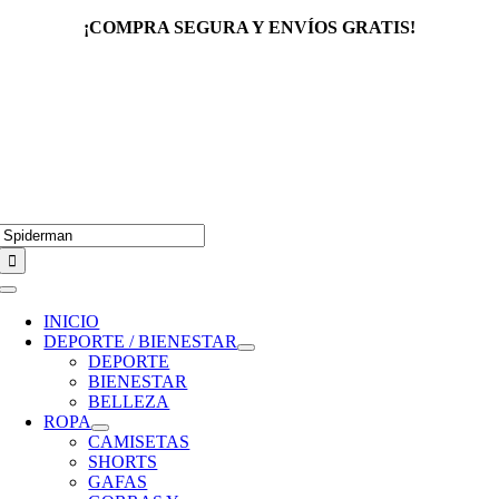
Saltar
¡COMPRA SEGURA Y ENVÍOS GRATIS!
al
contenido
Buscar:
Toggle
Navigation
INICIO
DEPORTE / BIENESTAR
DEPORTE
BIENESTAR
BELLEZA
ROPA
CAMISETAS
SHORTS
GAFAS