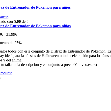
raz de Entrenador de Pokemon para niños
arrito
rado con
5.00
de 5
raz de Entrenador de Pokemon para niños
Rango
9
€
-
31,99
€
de
uento de 25%
precios:
desde
palos todos con este conjunto de Disfraz de Entrenador de Pokemon. E
17,99€
ay ideal para las fiestas de Halloween o toda celebración para los fans 
hasta
os y del ánime.
31,99€
 tu talla en la descripción y el conjunto a precio Yaloveo.es >;)
producto
%