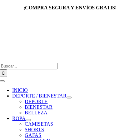
Saltar
¡COMPRA SEGURA Y ENVÍOS GRATIS!
al
contenido
Buscar:
Toggle
Navigation
INICIO
DEPORTE / BIENESTAR
DEPORTE
BIENESTAR
BELLEZA
ROPA
CAMISETAS
SHORTS
GAFAS