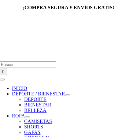
Saltar
¡COMPRA SEGURA Y ENVÍOS GRATIS!
al
contenido
Buscar:
Toggle
Navigation
INICIO
DEPORTE / BIENESTAR
DEPORTE
BIENESTAR
BELLEZA
ROPA
CAMISETAS
SHORTS
GAFAS