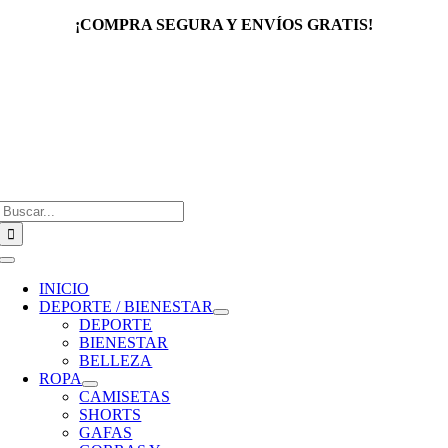
Saltar
¡COMPRA SEGURA Y ENVÍOS GRATIS!
al
contenido
Buscar:
Toggle
Navigation
INICIO
DEPORTE / BIENESTAR
DEPORTE
BIENESTAR
BELLEZA
ROPA
CAMISETAS
SHORTS
GAFAS