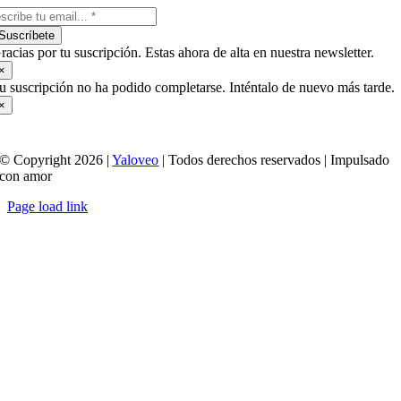
Suscríbete
racias por tu suscripción. Estas ahora de alta en nuestra newsletter.
×
u suscripción no ha podido completarse. Inténtalo de nuevo más tarde.
×
© Copyright 2026 |
Yaloveo
| Todos derechos reservados | Impulsado
con amor
Page load link
Ir
a
Arriba