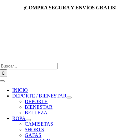
Saltar
¡COMPRA SEGURA Y ENVÍOS GRATIS!
al
contenido
Buscar:
Toggle
Navigation
INICIO
DEPORTE / BIENESTAR
DEPORTE
BIENESTAR
BELLEZA
ROPA
CAMISETAS
SHORTS
GAFAS