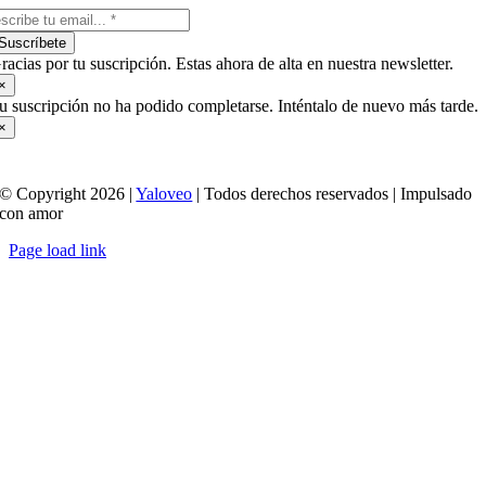
Suscríbete
racias por tu suscripción. Estas ahora de alta en nuestra newsletter.
×
u suscripción no ha podido completarse. Inténtalo de nuevo más tarde.
×
© Copyright 2026 |
Yaloveo
| Todos derechos reservados | Impulsado
con amor
Page load link
Ir
a
Arriba