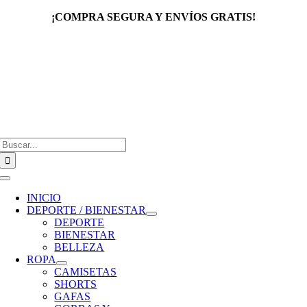
Saltar
¡COMPRA SEGURA Y ENVÍOS GRATIS!
al
contenido
Buscar:
Toggle
Navigation
INICIO
DEPORTE / BIENESTAR
DEPORTE
BIENESTAR
BELLEZA
ROPA
CAMISETAS
SHORTS
GAFAS