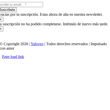
Suscríbete
racias por tu suscripción. Estas ahora de alta en nuestra newsletter.
×
u suscripción no ha podido completarse. Inténtalo de nuevo más tarde.
×
© Copyright 2026 |
Yaloveo
| Todos derechos reservados | Impulsado
con amor
Page load link
Ir
a
Arriba