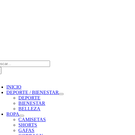
Saltar
al
contenido
scar:
oggle
avigation
INICIO
DEPORTE / BIENESTAR
DEPORTE
BIENESTAR
BELLEZA
ROPA
CAMISETAS
SHORTS
GAFAS