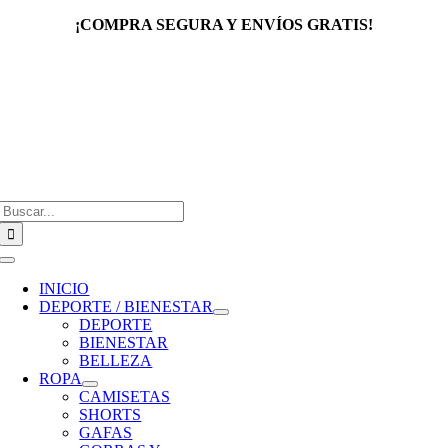
Saltar
¡COMPRA SEGURA Y ENVÍOS GRATIS!
al
contenido
Buscar:
Toggle
Navigation
INICIO
DEPORTE / BIENESTAR
DEPORTE
BIENESTAR
BELLEZA
ROPA
CAMISETAS
SHORTS
GAFAS