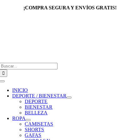
Saltar
¡COMPRA SEGURA Y ENVÍOS GRATIS!
al
contenido
Buscar:
Toggle
Navigation
INICIO
DEPORTE / BIENESTAR
DEPORTE
BIENESTAR
BELLEZA
ROPA
CAMISETAS
SHORTS
GAFAS