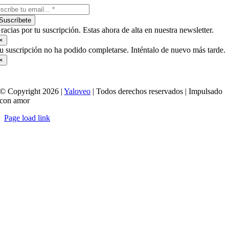
Suscríbete
racias por tu suscripción. Estas ahora de alta en nuestra newsletter.
×
u suscripción no ha podido completarse. Inténtalo de nuevo más tarde.
×
© Copyright 2026 |
Yaloveo
| Todos derechos reservados | Impulsado
con amor
Page load link
Ir
a
Arriba