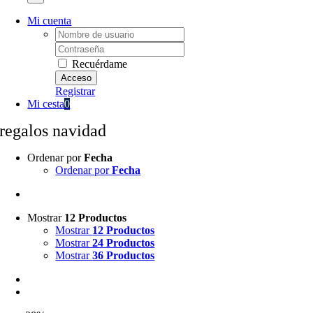
Mi cuenta
Username:
Password:
Recuérdame
Registrar
Mi cesta
0
regalos navidad
Ordenar por
Fecha
Ordenar por
Fecha
Mostrar
12 Productos
Mostrar
12 Productos
Mostrar
24 Productos
Mostrar
36 Productos