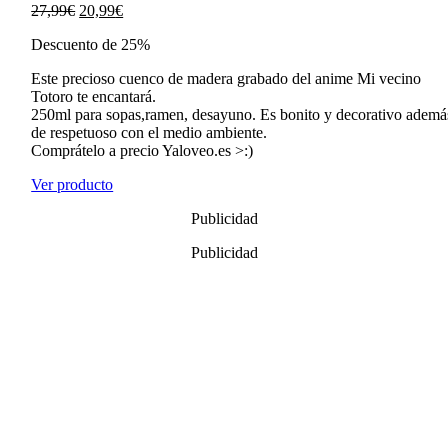
El
El
27,99
€
20,99
€
precio
precio
Descuento de 25%
original
actual
era:
es:
Este precioso cuenco de madera grabado del anime Mi vecino
27,99€.
20,99€.
Totoro te encantará.
250ml para sopas,ramen, desayuno. Es bonito y decorativo ademá
de respetuoso con el medio ambiente.
Comprátelo a precio Yaloveo.es >:)
Ver producto
Publicidad
Publicidad