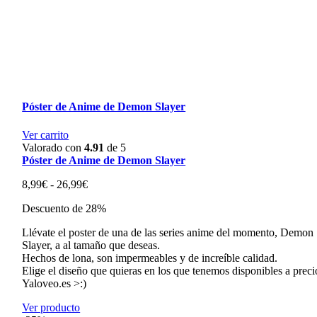
Póster de Anime de Demon Slayer
Ver carrito
Valorado con
4.91
de 5
Póster de Anime de Demon Slayer
Rango
8,99
€
-
26,99
€
de
Descuento de 28%
precios:
desde
Llévate el poster de una de las series anime del momento, Demon
8,99€
Slayer, a al tamaño que deseas.
hasta
Hechos de lona, son impermeables y de increíble calidad.
26,99€
Elige el diseño que quieras en los que tenemos disponibles a preci
Yaloveo.es >:)
Ver producto