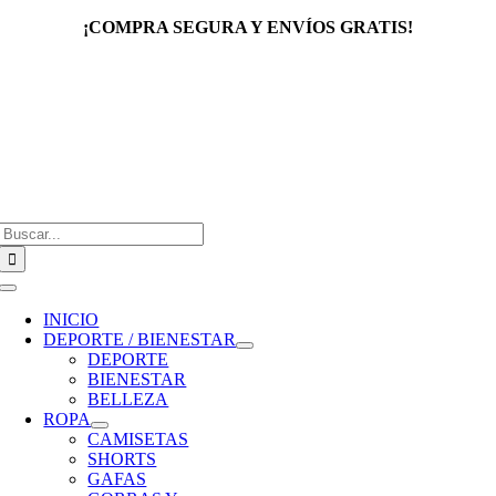
Saltar
¡COMPRA SEGURA Y ENVÍOS GRATIS!
al
contenido
Buscar:
Toggle
Navigation
INICIO
DEPORTE / BIENESTAR
DEPORTE
BIENESTAR
BELLEZA
ROPA
CAMISETAS
SHORTS
GAFAS