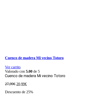
Cuenco de madera Mi vecino Totoro
Ver carrito
Valorado con
5.00
de 5
Cuenco de madera Mi vecino Totoro
El
El
27,99
€
20,99
€
precio
precio
Descuento de 25%
original
actual
era:
es:
27,99€.
20,99€.