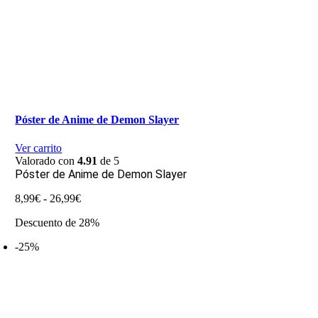
Póster de Anime de Demon Slayer
Ver carrito
Valorado con
4.91
de 5
Póster de Anime de Demon Slayer
Rango
8,99
€
-
26,99
€
de
Descuento de 28%
precios:
desde
-25%
8,99€
hasta
26,99€