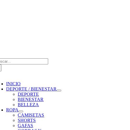
Saltar
al
contenido
scar:
oggle
avigation
INICIO
DEPORTE / BIENESTAR
DEPORTE
BIENESTAR
BELLEZA
ROPA
CAMISETAS
SHORTS
GAFAS