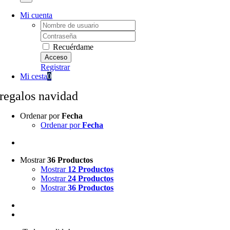
Mi cuenta
Username:
Password:
Recuérdame
Registrar
Mi cesta
0
regalos navidad
Ordenar por
Fecha
Ordenar por
Fecha
Mostrar
36 Productos
Mostrar
12 Productos
Mostrar
24 Productos
Mostrar
36 Productos