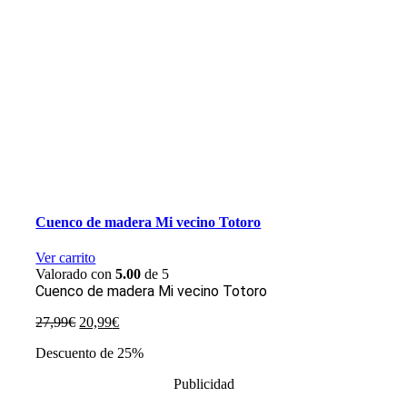
Cuenco de madera Mi vecino Totoro
Ver carrito
Valorado con
5.00
de 5
Cuenco de madera Mi vecino Totoro
El
El
27,99
€
20,99
€
precio
precio
Descuento de 25%
original
actual
era:
es:
Publicidad
27,99€.
20,99€.