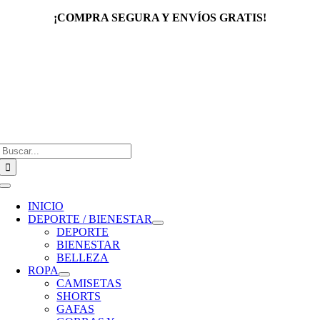
Saltar
¡COMPRA SEGURA Y ENVÍOS GRATIS!
al
contenido
Buscar:
Toggle
Navigation
INICIO
DEPORTE / BIENESTAR
DEPORTE
BIENESTAR
BELLEZA
ROPA
CAMISETAS
SHORTS
GAFAS