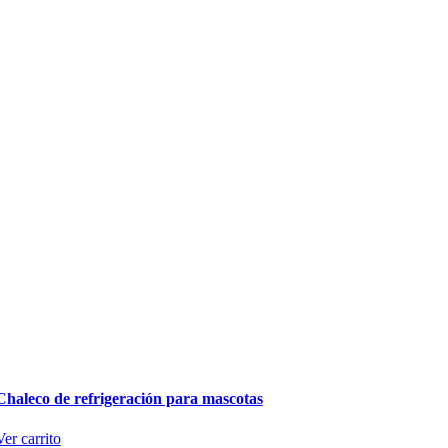
Chaleco de refrigeración para mascotas
Ver carrito