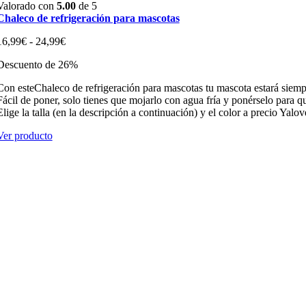
Valorado con
5.00
de 5
Chaleco de refrigeración para mascotas
Rango
16,99
€
-
24,99
€
de
Descuento de 26%
precios:
desde
Con esteChaleco de refrigeración para mascotas tu mascota estará siempr
16,99€
Fácil de poner, solo tienes que mojarlo con agua fría y ponérselo para qu
hasta
Elige la talla (en la descripción a continuación) y el color a precio Yalov
24,99€
Ver producto