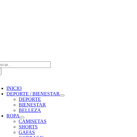
Saltar
al
contenido
scar:
oggle
avigation
INICIO
DEPORTE / BIENESTAR
DEPORTE
BIENESTAR
BELLEZA
ROPA
CAMISETAS
SHORTS
GAFAS