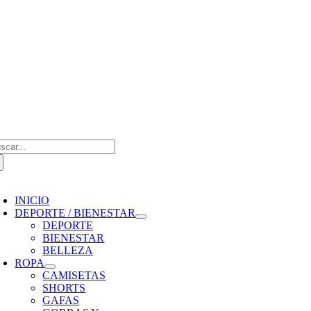
Saltar
al
contenido
scar:
oggle
avigation
INICIO
DEPORTE / BIENESTAR
DEPORTE
BIENESTAR
BELLEZA
ROPA
CAMISETAS
SHORTS
GAFAS