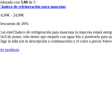
Valorado con
5.00
de 5
Chaleco de refrigeración para mascotas
Rango
16,99
€
-
24,99
€
de
Descuento de 26%
precios:
desde
Con esteChaleco de refrigeración para mascotas tu mascota estará siempr
16,99€
Fácil de poner, solo tienes que mojarlo con agua fría y ponérselo para qu
hasta
Elige la talla (en la descripción a continuación) y el color a precio Yalov
24,99€
Ver producto