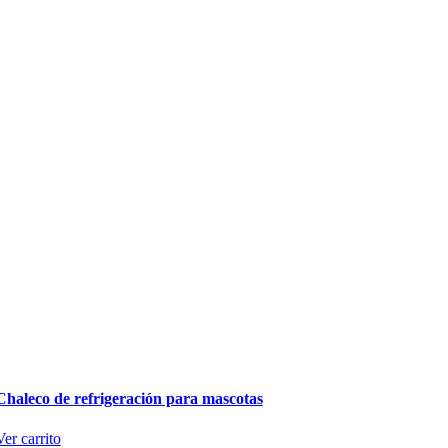
Chaleco de refrigeración para mascotas
Ver carrito