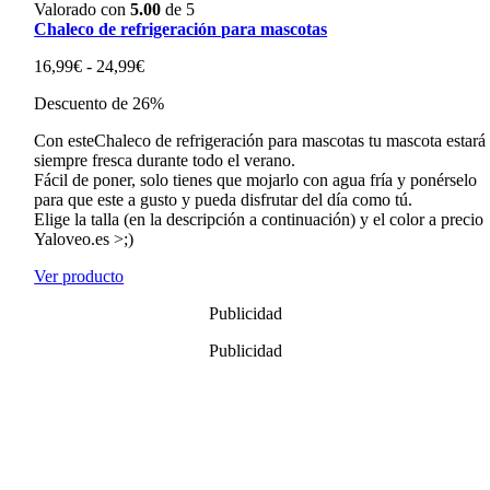
Valorado con
5.00
de 5
Chaleco de refrigeración para mascotas
Rango
16,99
€
-
24,99
€
de
Descuento de 26%
precios:
desde
Con esteChaleco de refrigeración para mascotas tu mascota estará
16,99€
siempre fresca durante todo el verano.
hasta
Fácil de poner, solo tienes que mojarlo con agua fría y ponérselo
24,99€
para que este a gusto y pueda disfrutar del día como tú.
Elige la talla (en la descripción a continuación) y el color a precio
Yaloveo.es >;)
Ver producto
Publicidad
Publicidad