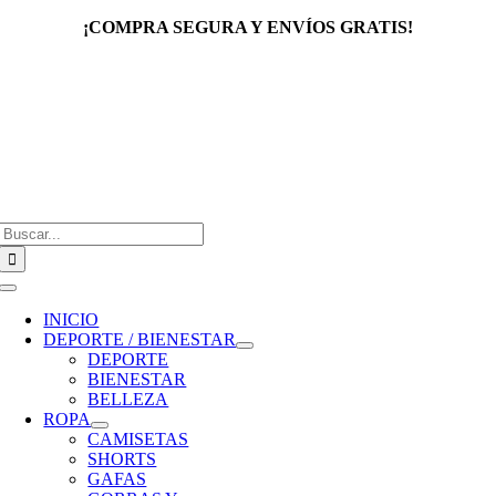
Saltar
¡COMPRA SEGURA Y ENVÍOS GRATIS!
al
contenido
Buscar:
Toggle
Navigation
INICIO
DEPORTE / BIENESTAR
DEPORTE
BIENESTAR
BELLEZA
ROPA
CAMISETAS
SHORTS
GAFAS