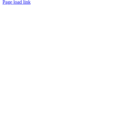
Page load link
Ir
a
Arriba