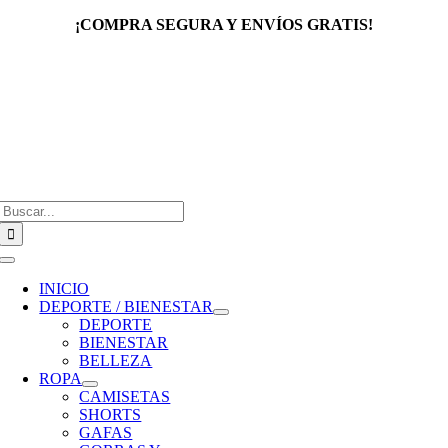
Saltar
¡COMPRA SEGURA Y ENVÍOS GRATIS!
al
contenido
Buscar:
Toggle
Navigation
INICIO
DEPORTE / BIENESTAR
DEPORTE
BIENESTAR
BELLEZA
ROPA
CAMISETAS
SHORTS
GAFAS