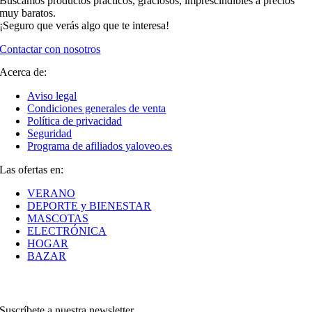
Buscamos productos prácticos, graciosos, imprescindibles a precios
muy baratos.
¡Seguro que verás algo que te interesa!
Contactar con nosotros
Acerca de:
Aviso legal
Condiciones generales de venta
Política de privacidad
Seguridad
Programa de afiliados yaloveo.es
Las ofertas en:
VERANO
DEPORTE y BIENESTAR
MASCOTAS
ELECTRÓNICA
HOGAR
BAZAR
Suscríbete a nuestra newsletter