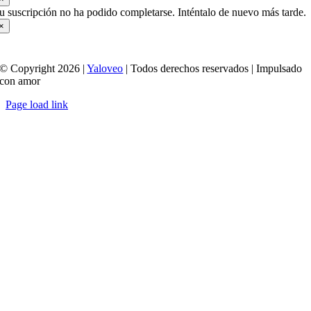
u suscripción no ha podido completarse. Inténtalo de nuevo más tarde.
×
© Copyright 2026 |
Yaloveo
| Todos derechos reservados | Impulsado
con amor
Page load link
Ir
a
Arriba