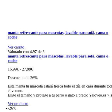
manta refrescante para mascotas, lavable para sofá, cama o
coche
Ver carrito
Valorado con
4.97
de 5
manta refrescante para mascotas, lavable para sofá, cama o
coche
Rango
16,99
€
-
27,99
€
de
Descuento de 26%
precios:
desde
Esta manta tu mascota estará fresca todo el día en casa durante to
16,99€
el verano.
hasta
Elige el tamaño y protege a tu perro o gato a precio Yaloveo.es >;)
27,99€
Ver producto
-26%