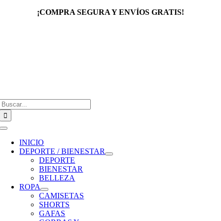
Saltar
¡COMPRA SEGURA Y ENVÍOS GRATIS!
al
contenido
Buscar:
Toggle
Navigation
INICIO
DEPORTE / BIENESTAR
DEPORTE
BIENESTAR
BELLEZA
ROPA
CAMISETAS
SHORTS
GAFAS