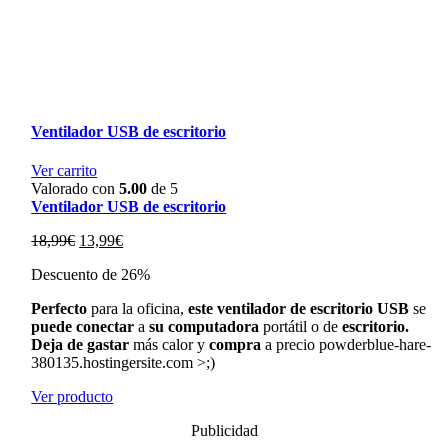
Ventilador USB de escritorio
Ver carrito
Valorado con
5.00
de 5
Ventilador USB de escritorio
El
El
18,99
€
13,99
€
precio
precio
Descuento de 26%
original
actual
era:
es:
Perfecto
para la oficina,
este ventilador de escritorio USB
se
18,99€.
13,99€.
puede conectar
a
su computadora
portátil o de
escritorio.
Deja de gastar
más calor y
compra
a precio powderblue-hare-
380135.hostingersite.com >;)
Ver producto
Publicidad