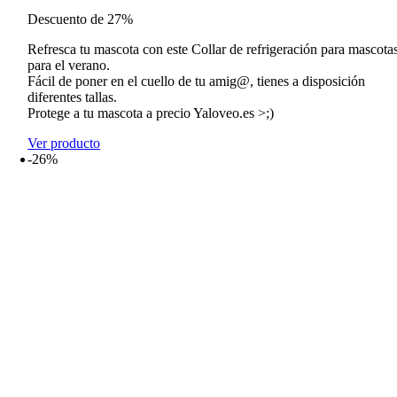
de
Descuento de 27%
precios:
desde
Refresca tu mascota con este Collar de refrigeración para mascota
8,99€
para el verano.
hasta
Fácil de poner en el cuello de tu amig@, tienes a disposición
11,99€
diferentes tallas.
Protege a tu mascota a precio Yaloveo.es >;)
Ver producto
-26%