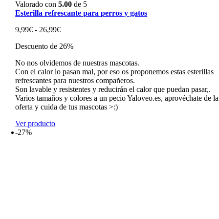
Valorado con
5.00
de 5
Esterilla refrescante para perros y gatos
Rango
9,99
€
-
26,99
€
de
Descuento de 26%
precios:
desde
No nos olvidemos de nuestras mascotas.
9,99€
Con el calor lo pasan mal, por eso os proponemos estas esterillas
hasta
refrescantes para nuestros compañeros.
26,99€
Son lavable y resistentes y reducirán el calor que puedan pasar,.
Varios tamaños y colores a un pecio Yaloveo.es, aprovéchate de la
oferta y cuida de tus mascotas >:)
Ver producto
-27%