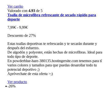
Ver carrito
Valorado con
4.93
de 5
Toalla de microfibra refrescante de secado rápido para
deporte
Rango
7,99
€
-
9,99
€
de
Descuento de 27%
precios:
desde
Estas toallas deportivas te refrescarán y te secarán durante y
7,99€
después del esfuerzo.
hasta
De algodón y polyester, están hechas de microfibras. Ideal para
9,99€
todo tipo de deporte.
En powderblue-hare-380135.hostingersite.com tenemos para tí
varios colores y tamaños para que puedas desarollar todo tu
potencial deportivo ;)
Apróvechate de esta oferta >;)
Ver producto
-26%