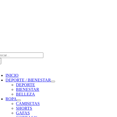
Saltar
al
contenido
scar:
oggle
avigation
INICIO
DEPORTE / BIENESTAR
DEPORTE
BIENESTAR
BELLEZA
ROPA
CAMISETAS
SHORTS
GAFAS