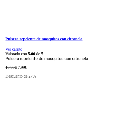
Pulsera repelente de mosquitos con citronela
Ver carrito
Valorado con
5.00
de 5
Pulsera repelente de mosquitos con citronela
El
El
10,99
€
7,99
€
precio
precio
Descuento de 27%
original
actual
era:
es:
10,99€.
7,99€.