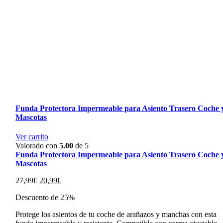
Funda Protectora Impermeable para Asiento Trasero Coche 
Mascotas
Ver carrito
Valorado con
5.00
de 5
Funda Protectora Impermeable para Asiento Trasero Coche 
Mascotas
El
El
27,99
€
20,99
€
precio
precio
Descuento de 25%
original
actual
era:
es:
Protege los asientos de tu coche de arañazos y manchas con esta
27,99€.
20,99€.