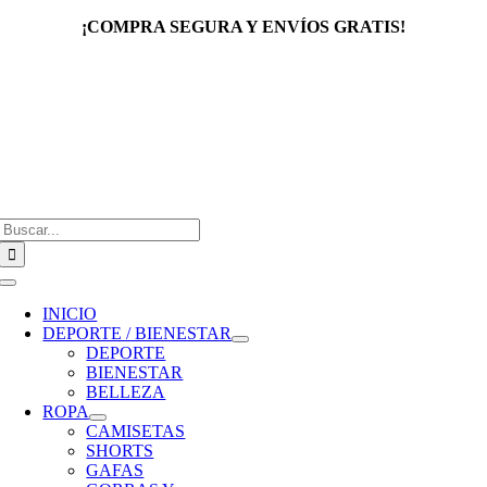
Saltar
¡COMPRA SEGURA Y ENVÍOS GRATIS!
al
contenido
Buscar:
Toggle
Navigation
INICIO
DEPORTE / BIENESTAR
DEPORTE
BIENESTAR
BELLEZA
ROPA
CAMISETAS
SHORTS
GAFAS