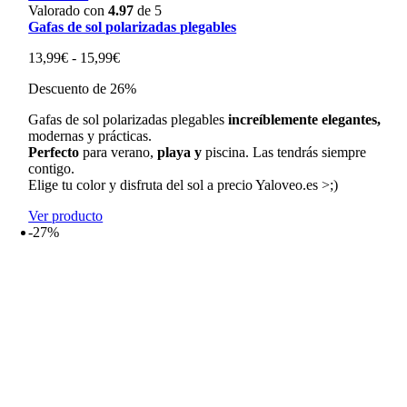
Valorado con
4.97
de 5
Gafas de sol polarizadas plegables
Rango
13,99
€
-
15,99
€
de
Descuento de 26%
precios:
desde
Gafas de sol polarizadas plegables
increíblemente elegantes,
13,99€
modernas y prácticas.
hasta
Perfecto
para verano,
playa y
piscina. Las tendrás siempre
15,99€
contigo.
Elige tu color y disfruta del sol a precio Yaloveo.es >;)
Ver producto
-27%