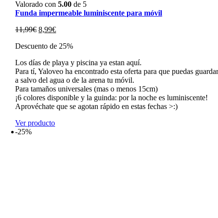
Valorado con
5.00
de 5
Funda impermeable luminiscente para móvil
El
El
11,99
€
8,99
€
precio
precio
Descuento de 25%
original
actual
era:
es:
Los días de playa y piscina ya estan aquí.
11,99€.
8,99€.
Para tí, Yaloveo ha encontrado esta oferta para que puedas guarda
a salvo del agua o de la arena tu móvil.
Para tamaños universales (mas o menos 15cm)
¡6 colores disponible y la guinda: por la noche es luminiscente!
Aprovéchate que se agotan rápido en estas fechas >:)
Ver producto
-25%