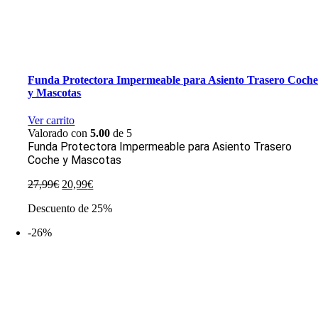
Funda Protectora Impermeable para Asiento Trasero Coch
y Mascotas
Ver carrito
Valorado con
5.00
de 5
Funda Protectora Impermeable para Asiento Trasero
Coche y Mascotas
El
El
27,99
€
20,99
€
precio
precio
Descuento de 25%
original
actual
era:
es:
-26%
27,99€.
20,99€.