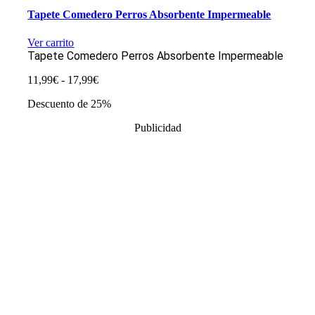
Tapete Comedero Perros Absorbente Impermeable
Ver carrito
Tapete Comedero Perros Absorbente Impermeable
Rango
11,99
€
-
17,99
€
de
Descuento de 25%
precios:
desde
Publicidad
11,99€
hasta
17,99€