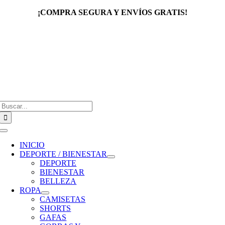
Saltar
¡COMPRA SEGURA Y ENVÍOS GRATIS!
al
contenido
Buscar:
Toggle
Navigation
INICIO
DEPORTE / BIENESTAR
DEPORTE
BIENESTAR
BELLEZA
ROPA
CAMISETAS
SHORTS
GAFAS