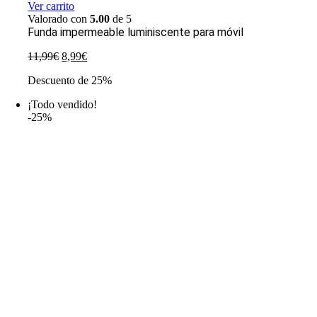
Ver carrito
Valorado con
5.00
de 5
Funda impermeable luminiscente para móvil
El
El
11,99
€
8,99
€
precio
precio
Descuento de 25%
original
actual
era:
es:
¡Todo vendido!
11,99€.
8,99€.
-25%