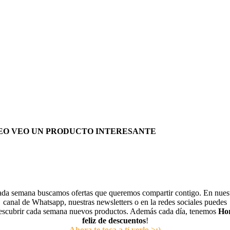
EO VEO UN PRODUCTO INTERESANTE
da semana buscamos ofertas que queremos compartir contigo. En nues
canal de Whatsapp, nuestras newsletters o en la redes sociales puedes
escubrir cada semana nuevos productos. Además cada día, tenemos
Ho
feliz de descuentos
!
Ahora te toca a tí verlo >:)