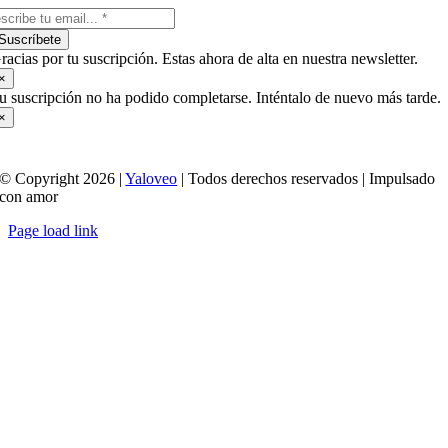
Suscríbete
racias por tu suscripción. Estas ahora de alta en nuestra newsletter.
×
u suscripción no ha podido completarse. Inténtalo de nuevo más tarde.
×
© Copyright 2026 |
Yaloveo
| Todos derechos reservados | Impulsado
con amor
Page load link
Ir
a
Arriba