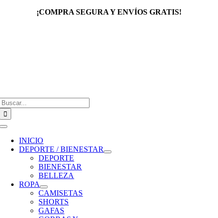
Saltar
¡COMPRA SEGURA Y ENVÍOS GRATIS!
al
contenido
Buscar:
Toggle
Navigation
INICIO
DEPORTE / BIENESTAR
DEPORTE
BIENESTAR
BELLEZA
ROPA
CAMISETAS
SHORTS
GAFAS