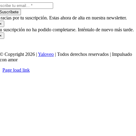
Suscríbete
racias por tu suscripción. Estas ahora de alta en nuestra newsletter.
×
u suscripción no ha podido completarse. Inténtalo de nuevo más tarde.
×
© Copyright 2026 |
Yaloveo
| Todos derechos reservados | Impulsado
con amor
Page load link
Ir
a
Arriba