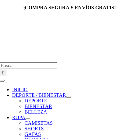
Saltar
¡COMPRA SEGURA Y ENVÍOS GRATIS!
al
contenido
Buscar:
Toggle
Navigation
INICIO
DEPORTE / BIENESTAR
DEPORTE
BIENESTAR
BELLEZA
ROPA
CAMISETAS
SHORTS
GAFAS