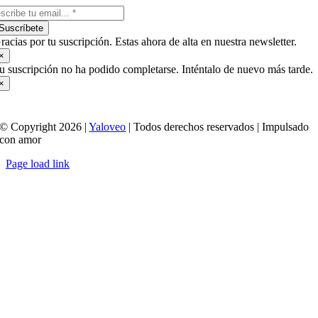
Suscríbete
racias por tu suscripción. Estas ahora de alta en nuestra newsletter.
×
u suscripción no ha podido completarse. Inténtalo de nuevo más tarde.
×
© Copyright 2026 |
Yaloveo
| Todos derechos reservados | Impulsado
con amor
Page load link
Ir
a
Arriba