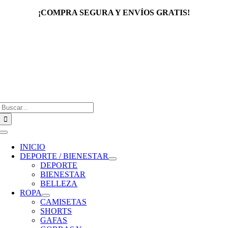
Saltar
¡COMPRA SEGURA Y ENVÍOS GRATIS!
al
contenido
Buscar:
Toggle
Navigation
INICIO
DEPORTE / BIENESTAR
DEPORTE
BIENESTAR
BELLEZA
ROPA
CAMISETAS
SHORTS
GAFAS