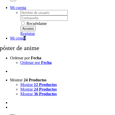
Mi cuenta
Username:
Password:
Recuérdame
Registrar
Mi cesta
0
póster de anime
Ordenar por
Fecha
Ordenar por
Fecha
Mostrar
24 Productos
Mostrar
12 Productos
Mostrar
24 Productos
Mostrar
36 Productos