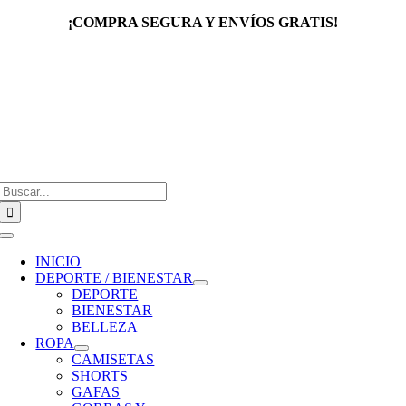
Saltar
¡COMPRA SEGURA Y ENVÍOS GRATIS!
al
contenido
Buscar:
Toggle
Navigation
INICIO
DEPORTE / BIENESTAR
DEPORTE
BIENESTAR
BELLEZA
ROPA
CAMISETAS
SHORTS
GAFAS