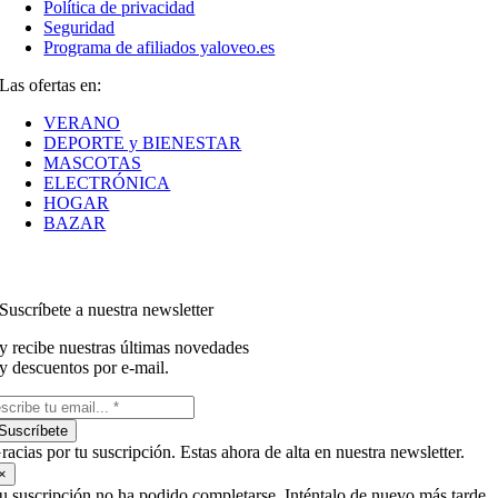
Política de privacidad
Seguridad
Programa de afiliados yaloveo.es
Las ofertas en:
VERANO
DEPORTE y BIENESTAR
MASCOTAS
ELECTRÓNICA
HOGAR
BAZAR
Suscríbete a nuestra newsletter
y recibe nuestras últimas novedades
y descuentos por e-mail.
Suscríbete
racias por tu suscripción. Estas ahora de alta en nuestra newsletter.
×
u suscripción no ha podido completarse. Inténtalo de nuevo más tarde.