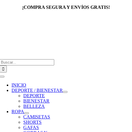
Saltar
¡COMPRA SEGURA Y ENVÍOS GRATIS!
al
contenido
Buscar:
Toggle
Navigation
INICIO
DEPORTE / BIENESTAR
DEPORTE
BIENESTAR
BELLEZA
ROPA
CAMISETAS
SHORTS
GAFAS