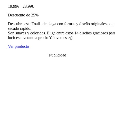
Rango
19,99
€
-
23,99
€
de
Descuento de 25%
precios:
desde
Descubre esta Toalla de playa con formas y diseño originales con
19,99€
secado rápido.
hasta
Son suaves y coloridas. Elige entre estos 14 diseños graciosos par
23,99€
lucir este verano a precio Yaloveo.es >;)
Ver producto
Publicidad