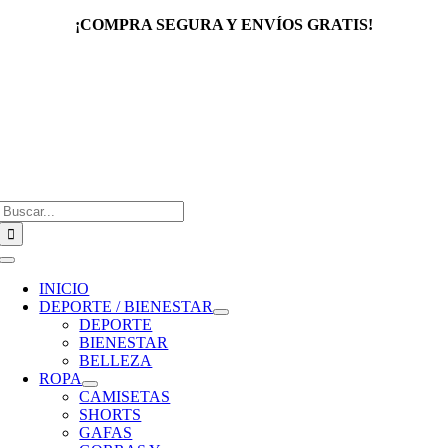
Saltar
¡COMPRA SEGURA Y ENVÍOS GRATIS!
al
contenido
Buscar:
Toggle
Navigation
INICIO
DEPORTE / BIENESTAR
DEPORTE
BIENESTAR
BELLEZA
ROPA
CAMISETAS
SHORTS
GAFAS