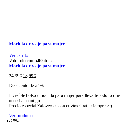
Mochila de viaje para mujer
Ver carrito
Valorado con
5.00
de 5
Mochila de viaje para mujer
El
El
24,99
€
18,99
€
precio
precio
Descuento de 24%
original
actual
era:
es:
Increíble bolso / mochila para mujer para llevarte todo lo que
24,99€.
18,99€.
necesitas contigo.
Precio especial Yaloveo.es con envíos Gratis siempre >;)
Ver producto
-25%