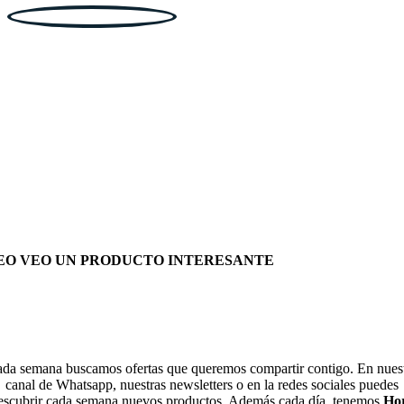
EO VEO UN PRODUCTO INTERESANTE
da semana buscamos ofertas que queremos compartir contigo. En nues
canal de Whatsapp, nuestras newsletters o en la redes sociales puedes
escubrir cada semana nuevos productos. Además cada día, tenemos
Ho