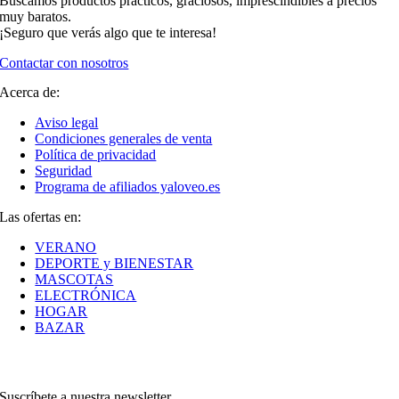
Buscamos productos prácticos, graciosos, imprescindibles a precios
muy baratos.
¡Seguro que verás algo que te interesa!
Contactar con nosotros
Acerca de:
Aviso legal
Condiciones generales de venta
Política de privacidad
Seguridad
Programa de afiliados yaloveo.es
Las ofertas en:
VERANO
DEPORTE y BIENESTAR
MASCOTAS
ELECTRÓNICA
HOGAR
BAZAR
Suscríbete a nuestra newsletter