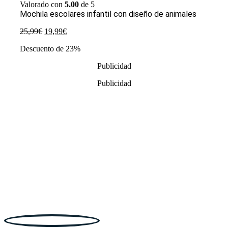
Valorado con
5.00
de 5
Mochila escolares infantil con diseño de animales
El
El
25,99
€
19,99
€
precio
precio
Descuento de 23%
original
actual
era:
es:
Publicidad
25,99€.
19,99€.
Publicidad