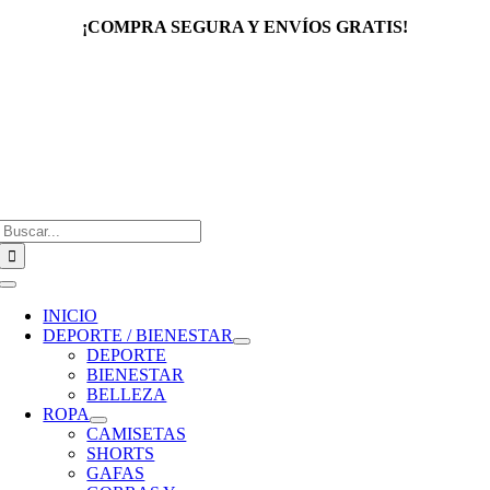
Saltar
¡COMPRA SEGURA Y ENVÍOS GRATIS!
al
contenido
Buscar:
Toggle
Navigation
INICIO
DEPORTE / BIENESTAR
DEPORTE
BIENESTAR
BELLEZA
ROPA
CAMISETAS
SHORTS
GAFAS