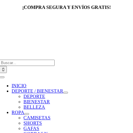
Saltar
¡COMPRA SEGURA Y ENVÍOS GRATIS!
al
contenido
Buscar:
Toggle
Navigation
INICIO
DEPORTE / BIENESTAR
DEPORTE
BIENESTAR
BELLEZA
ROPA
CAMISETAS
SHORTS
GAFAS