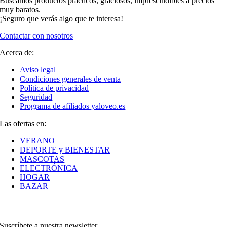
Buscamos productos prácticos, graciosos, imprescindibles a precios
muy baratos.
¡Seguro que verás algo que te interesa!
Contactar con nosotros
Acerca de:
Aviso legal
Condiciones generales de venta
Política de privacidad
Seguridad
Programa de afiliados yaloveo.es
Las ofertas en:
VERANO
DEPORTE y BIENESTAR
MASCOTAS
ELECTRÓNICA
HOGAR
BAZAR
Suscríbete a nuestra newsletter