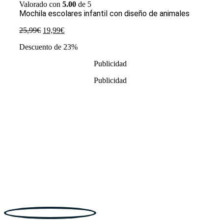
Valorado con
5.00
de 5
Mochila escolares infantil con diseño de animales
El
El
25,99
€
19,99
€
precio
precio
Descuento de 23%
original
actual
era:
es:
Publicidad
25,99€.
19,99€.
Publicidad