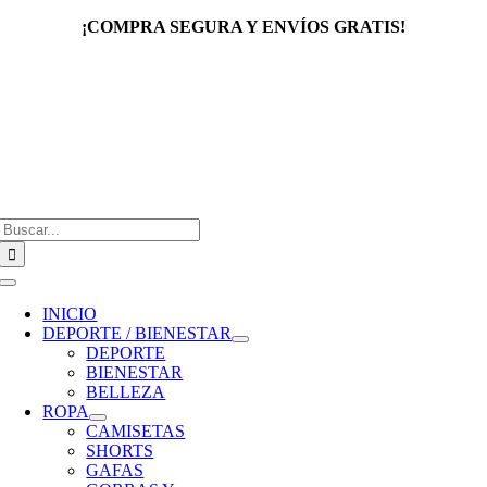
Saltar
¡COMPRA SEGURA Y ENVÍOS GRATIS!
al
contenido
Buscar:
Toggle
Navigation
INICIO
DEPORTE / BIENESTAR
DEPORTE
BIENESTAR
BELLEZA
ROPA
CAMISETAS
SHORTS
GAFAS