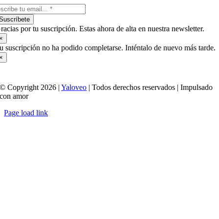
Suscríbete
racias por tu suscripción. Estas ahora de alta en nuestra newsletter.
×
u suscripción no ha podido completarse. Inténtalo de nuevo más tarde.
×
© Copyright 2026 |
Yaloveo
| Todos derechos reservados | Impulsado
con amor
Page load link
Ir
a
Arriba