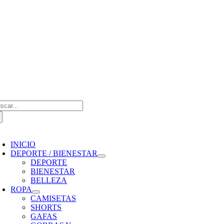
Saltar
al
contenido
scar:
oggle
avigation
INICIO
DEPORTE / BIENESTAR
DEPORTE
BIENESTAR
BELLEZA
ROPA
CAMISETAS
SHORTS
GAFAS