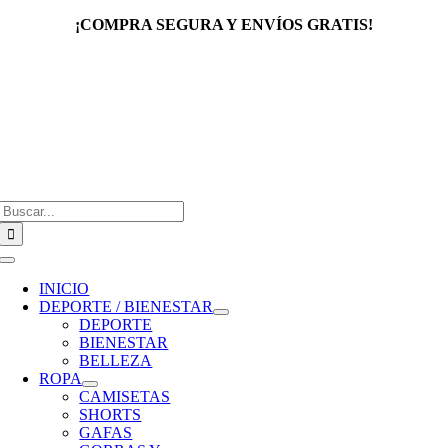
Saltar
¡COMPRA SEGURA Y ENVÍOS GRATIS!
al
contenido
Buscar:
Toggle
Navigation
INICIO
DEPORTE / BIENESTAR
DEPORTE
BIENESTAR
BELLEZA
ROPA
CAMISETAS
SHORTS
GAFAS