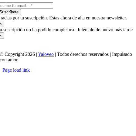
Suscríbete
racias por tu suscripción. Estas ahora de alta en nuestra newsletter.
×
u suscripción no ha podido completarse. Inténtalo de nuevo más tarde.
×
© Copyright 2026 |
Yaloveo
| Todos derechos reservados | Impulsado
con amor
Page load link
Ir
a
Arriba