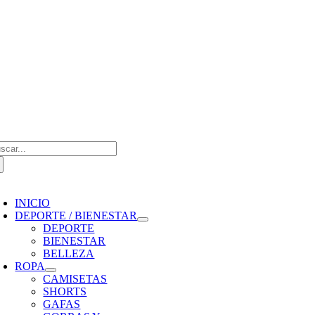
Saltar
al
contenido
scar:
oggle
avigation
INICIO
DEPORTE / BIENESTAR
DEPORTE
BIENESTAR
BELLEZA
ROPA
CAMISETAS
SHORTS
GAFAS