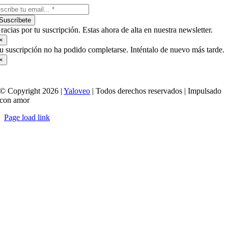
Suscríbete
racias por tu suscripción. Estas ahora de alta en nuestra newsletter.
×
u suscripción no ha podido completarse. Inténtalo de nuevo más tarde.
×
© Copyright 2026 |
Yaloveo
| Todos derechos reservados | Impulsado
con amor
Page load link
Ir
a
Arriba