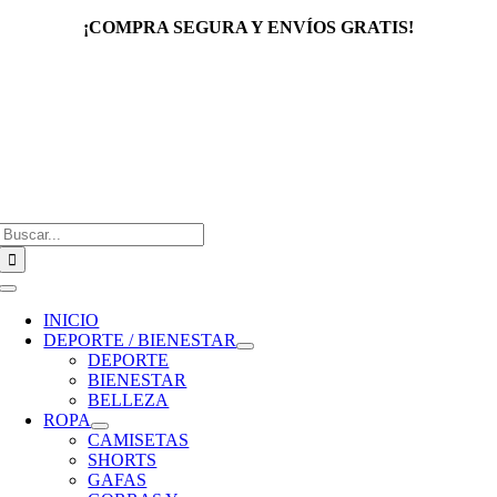
Saltar
¡COMPRA SEGURA Y ENVÍOS GRATIS!
al
contenido
Buscar:
Toggle
Navigation
INICIO
DEPORTE / BIENESTAR
DEPORTE
BIENESTAR
BELLEZA
ROPA
CAMISETAS
SHORTS
GAFAS