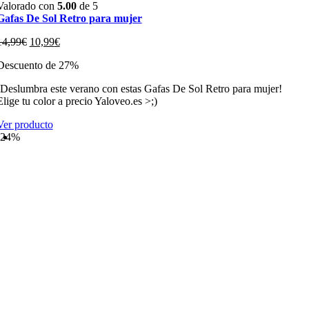
Valorado con
5.00
de 5
Gafas De Sol Retro para mujer
El
El
14,99
€
10,99
€
precio
precio
Descuento de 27%
original
actual
era:
es:
¡Deslumbra este verano con estas Gafas De Sol Retro para mujer!
14,99€.
10,99€.
Elige tu color a precio Yaloveo.es >;)
Ver producto
-24%