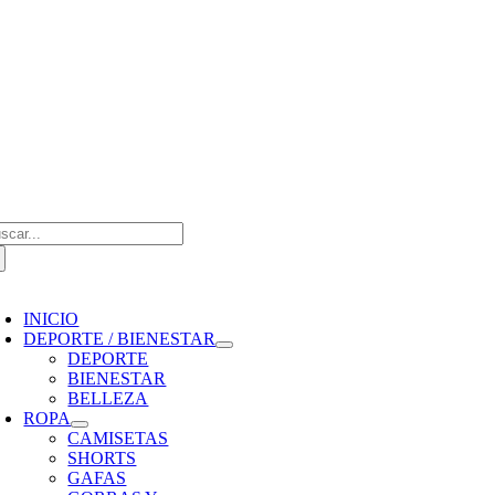
Saltar
al
contenido
scar:
oggle
avigation
INICIO
DEPORTE / BIENESTAR
DEPORTE
BIENESTAR
BELLEZA
ROPA
CAMISETAS
SHORTS
GAFAS